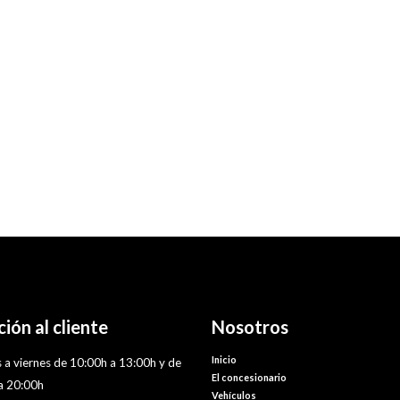
ión al cliente
Nosotros
Inicio
 a viernes de 10:00h a 13:00h y de
El concesionario
a 20:00h
Vehículos