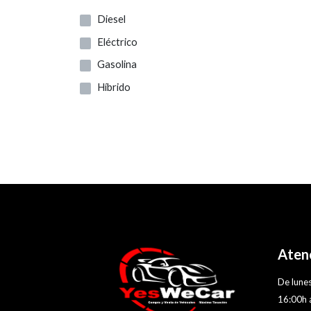
Diesel
Eléctrico
Gasolina
Híbrido
Atenc
De lunes
16:00h 