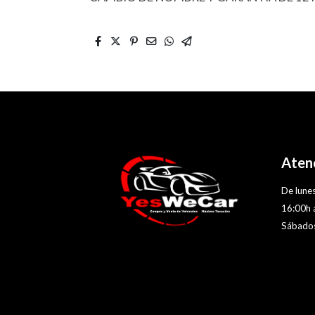
Atenc
De lunes
16:00h 
Sábados