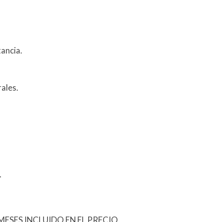
ancia.
rales.
.
ESES INCLUIDO EN EL PRECIO.