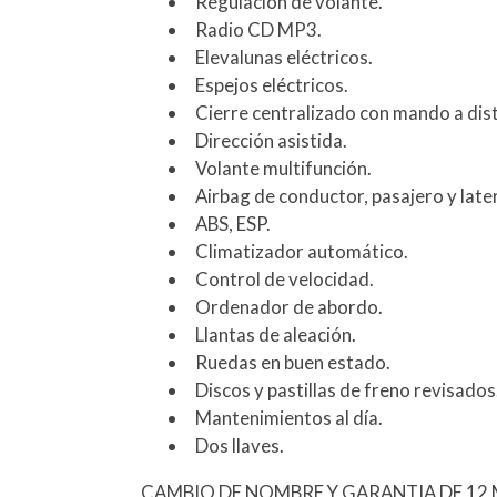
Regulación de volante.
Radio CD MP3.
Elevalunas eléctricos.
Espejos eléctricos.
Cierre centralizado con mando a dist
Dirección asistida.
Volante multifunción.
Airbag de conductor, pasajero y late
ABS, ESP.
Climatizador automático.
Control de velocidad.
Ordenador de abordo.
Llantas de aleación.
Ruedas en buen estado.
Discos y pastillas de freno revisados
Mantenimientos al día.
Dos llaves.
CAMBIO DE NOMBRE Y GARANTIA DE 12 M