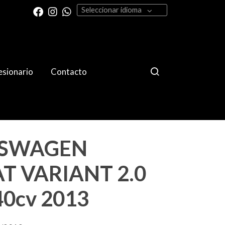
Seleccionar idioma
sionario
Contacto
SWAGEN
T VARIANT 2.0
40cv 2013