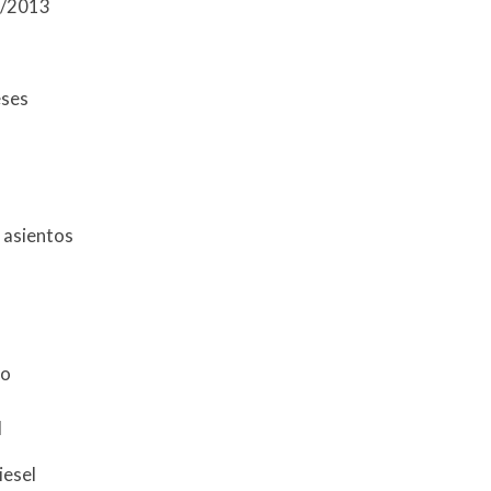
5/2013
eses
 asientos
do
l
iesel