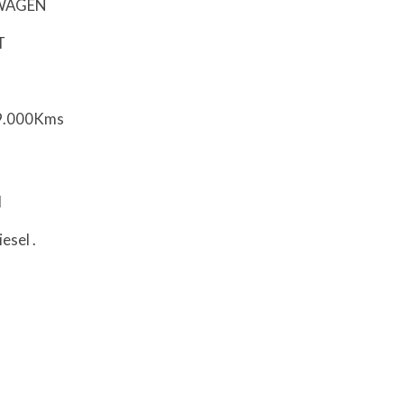
SWAGEN
T
99.000Kms
l
iesel
.