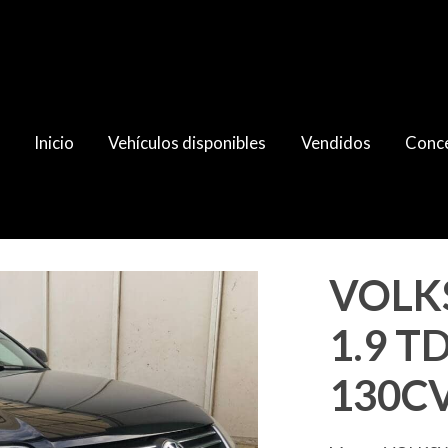
Inicio
Vehículos disponibles
Vendidos
Conce
 Advance 130CV
VOLK
1.9 T
130C