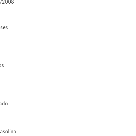
6/2008
eses
tos
zado
l
asolina