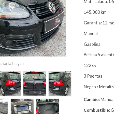
Matriculado: 0
145.000 km
Garantía: 12 m
Manual
Gasolina
Berlina 5 asien
pliar la imagen
122 cv
3 Puertas
Negro / Metali
Cambio:
Manua
Combustible:
G