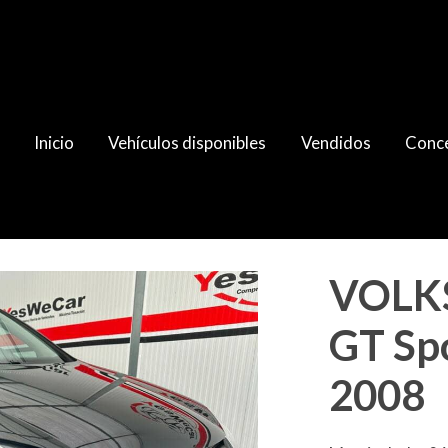
Inicio
Vehículos disponibles
Vendidos
Conce
1.4 TSi 122cv 2008
VOLK
GT Spo
2008