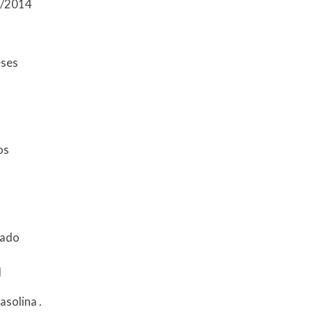
5/2014
eses
tos
zado
l
asolina
.