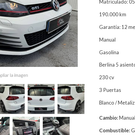
Matriculado: 0
190.000 km
Garantía: 12 m
Manual
Gasolina
Berlina 5 asien
pliar la imagen
230 cv
3 Puertas
Blanco / Metali
Cambio:
Manua
Combustible:
G