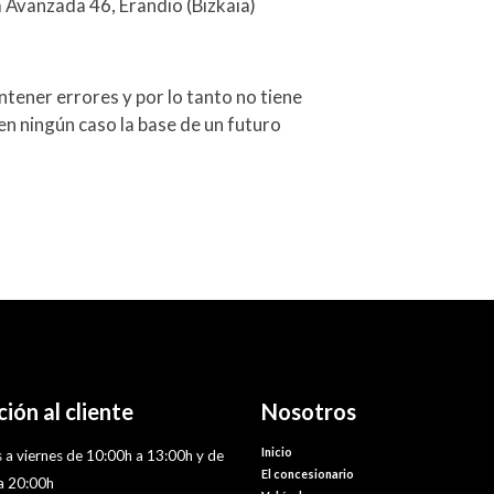
a Avanzada 46, Erandio (Bizkaia)
tener errores y por lo tanto no tiene
en ningún caso la base de un futuro
ión al cliente
Nosotros
Inicio
 a viernes de 10:00h a 13:00h y de
El concesionario
a 20:00h