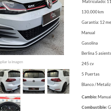
Matriculado: 
130.000 km
Garantía: 12 m
Manual
Gasolina
Berlina 5 asien
pliar la imagen
245 cv
5 Puertas
Blanco / Metali
Cambio:
Manua
Combustible:
G