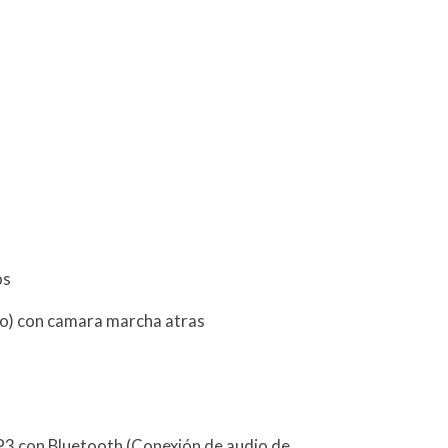
os
to) con camara marcha atras
P3 con Bluetooth (Conexión de audio de