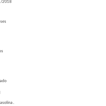
11/2018
eses
tos
zado
l
asolina
.