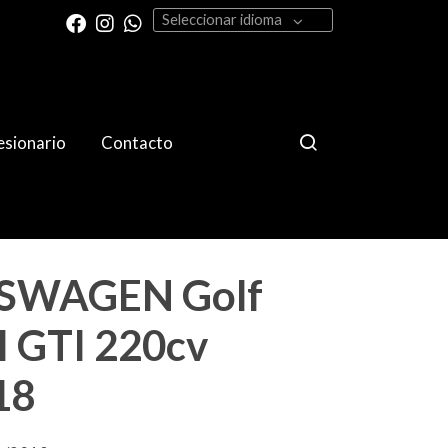
Seleccionar idioma
sionario
Contacto
SWAGEN Golf
I GTI 220cv
18