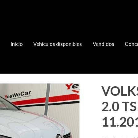
Inicio
Vehículos disponibles
Vendidos
Conce
I 220cv 11.2018
VOLK
2.0 TS
11.20