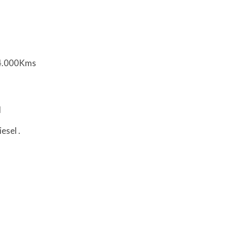
l
44.000Kms
l
iesel
.