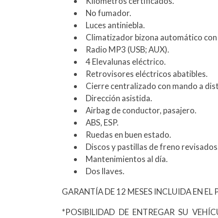
Kilómetros certificados.
No fumador.
Luces antiniebla.
Climatizador bizona automático con
Radio MP3 (USB; AUX).
4 Elevalunas eléctrico.
Retrovisores eléctricos abatibles.
Cierre centralizado con mando a dist
Dirección asistida.
Airbag de conductor, pasajero.
ABS, ESP.
Ruedas en buen estado.
Discos y pastillas de freno revisados
Mantenimientos al día.
Dos llaves.
GARANTÍA DE 12 MESES INCLUIDA EN EL 
*POSIBILIDAD DE ENTREGAR SU VEHÍ