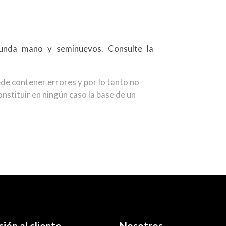
.
unda mano y seminuevos. Consulte la
de contener errores y por lo tanto no
nstituir en ningún caso la base de un