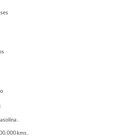
eses
tos
do
l
asolina
.
100.000 kms
.