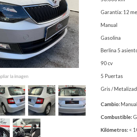
Garantía: 12 m
Manual
Gasolina
Berlina 5 asien
90 cv
5 Puertas
pliar la imagen
Gris / Metaliza
Cambio:
Manua
Combustible:
G
Kilómetros:
< 