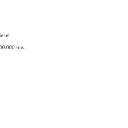
l
iesel
.
200.000 kms
.