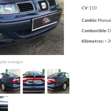
CV
: 110
Cambio:
Manua
Combustible:
D
Kilómetros:
< 
pliar la imagen