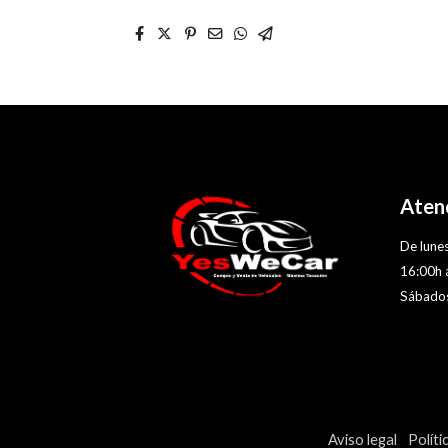
Atenc
De lunes
16:00h 
Sábados
Aviso legal
Políti