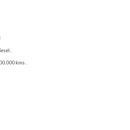
l
iesel
.
200.000 kms
.