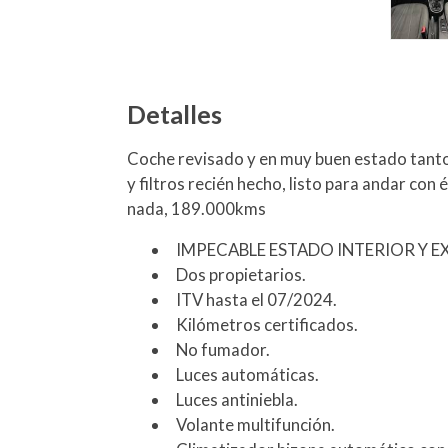
Detalles
Coche revisado y en muy buen estado tanto 
y filtros recién hecho, listo para andar con 
nada, 189.000kms
IMPECABLE ESTADO INTERIOR Y E
Dos propietarios.
ITV hasta el 07/2024.
Kilómetros certificados.
No fumador.
Luces automáticas.
Luces antiniebla.
Volante multifunción.