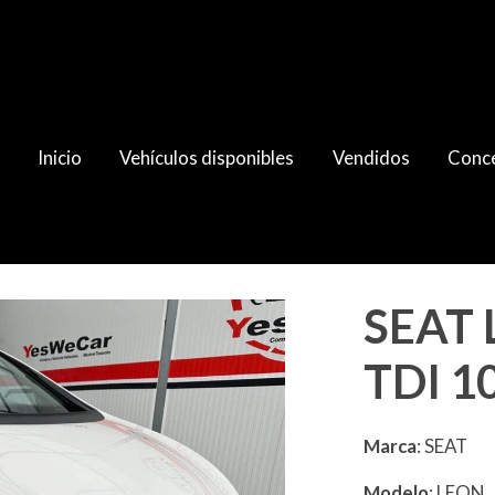
Inicio
Vehículos disponibles
Vendidos
Conce
v 2011 Copa
SEAT 
TDI 1
Marca
: SEAT
Modelo
: LEON