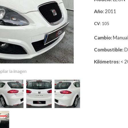
Año
: 2011
CV
: 105
Cambio:
Manua
Combustible:
D
Kilómetros:
< 
pliar la imagen