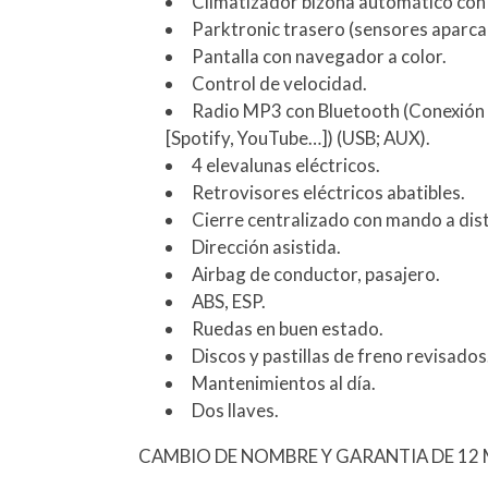
Climatizador bizona automático con
Parktronic trasero (sensores aparca
Pantalla con navegador a color.
Control de velocidad.
Radio MP3 con Bluetooth (Conexión 
[Spotify, YouTube…]) (USB; AUX).
4 elevalunas eléctricos.
Retrovisores eléctricos abatibles.
Cierre centralizado con mando a dist
Dirección asistida.
Airbag de conductor, pasajero.
ABS, ESP.
Ruedas en buen estado.
Discos y pastillas de freno revisados
Mantenimientos al día.
Dos llaves.
CAMBIO DE NOMBRE Y GARANTIA DE 12 M