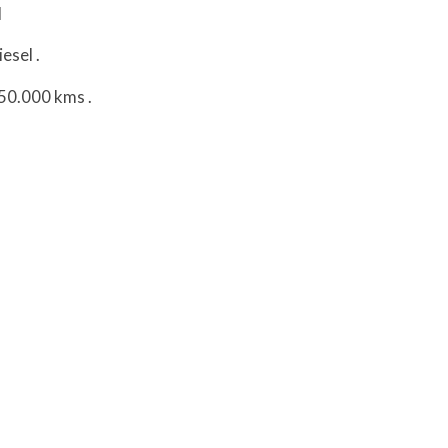
l
iesel
.
250.000 kms
.