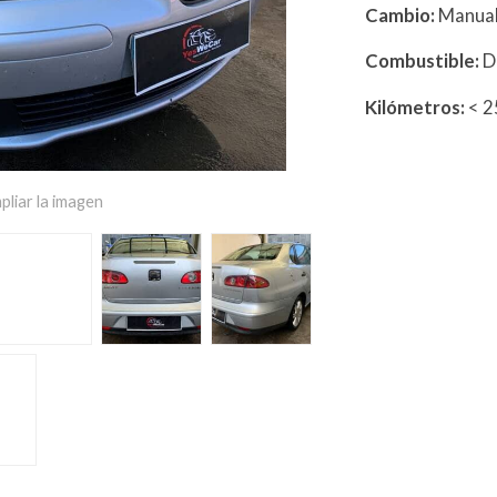
Cambio:
Manua
Combustible:
D
Kilómetros:
< 
pliar la imagen