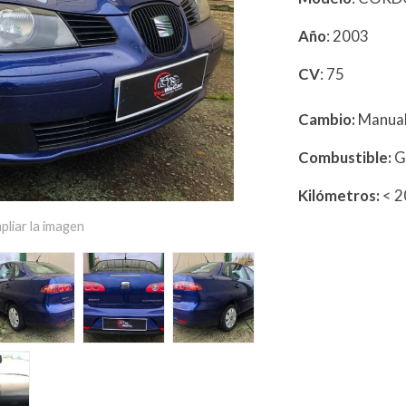
Año
: 2003
CV
: 75
Cambio:
Manua
Combustible:
G
Kilómetros:
< 
pliar la imagen