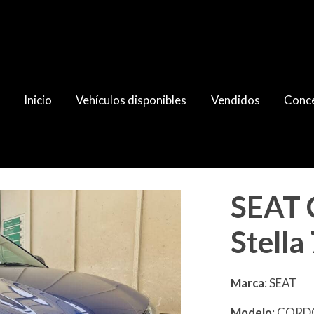
Inicio
Vehículos disponibles
Vendidos
Conce
SEAT 
Stella
Marca
: SEAT
Modelo
: COR