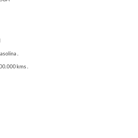
l
asolina
.
200.000 kms
.