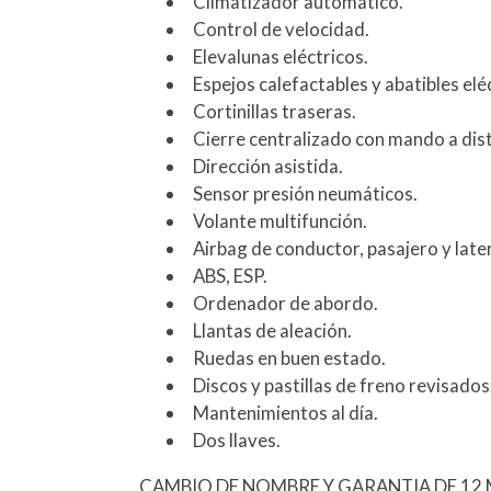
Climatizador automático.
Control de velocidad.
Elevalunas eléctricos.
Espejos calefactables y abatibles el
Cortinillas traseras.
Cierre centralizado con mando a dist
Dirección asistida.
Sensor presión neumáticos.
Volante multifunción.
Airbag de conductor, pasajero y late
ABS, ESP.
Ordenador de abordo.
Llantas de aleación.
Ruedas en buen estado.
Discos y pastillas de freno revisados
Mantenimientos al día.
Dos llaves.
CAMBIO DE NOMBRE Y GARANTIA DE 12 M