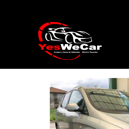
Catálogo
SEAT Altea XL 1.9TDI Family