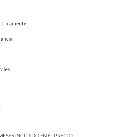
éctricamente.
ancia.
rales.
.
ESES INCLUIDO EN EL PRECIO