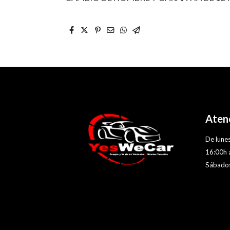
Atenc
De lunes
16:00h 
Sábados