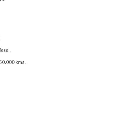
l
iesel
.
150.000 kms
.