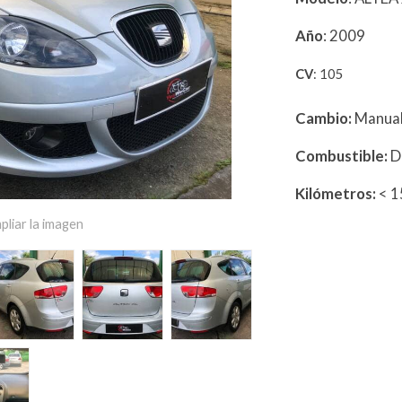
Año
: 2009
CV
: 105
Cambio:
Manua
Combustible:
D
Kilómetros:
< 
pliar la imagen