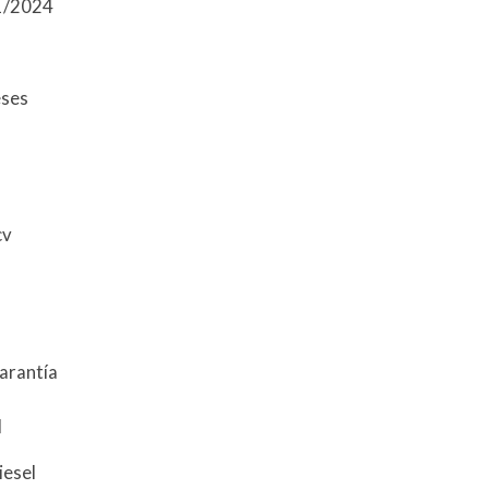
01/2024
eses
cv
arantía
l
iesel