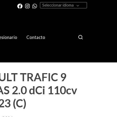
Seleccionar idioma
sionario
Contacto
LT TRAFIC 9
S 2.0 dCi 110cv
23 (C)