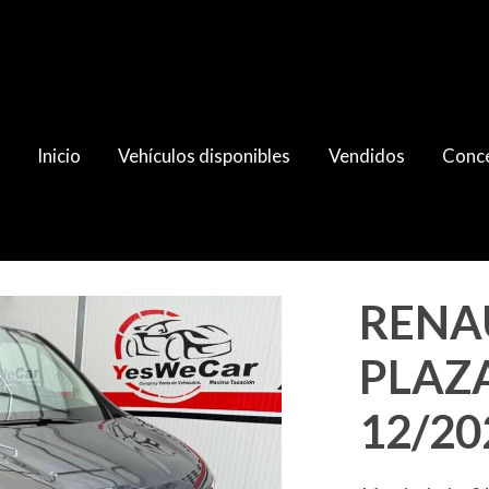
Inicio
Vehículos disponibles
Vendidos
Conce
 dCi 110cv 12/2023 (C)
RENAU
PLAZA
12/20