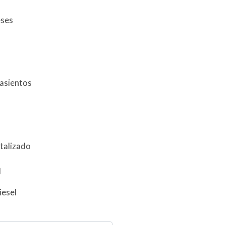
eses
 asientos
talizado
l
iesel