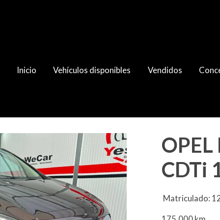
Inicio
Vehículos disponibles
Vendidos
Conce
 2014
OPEL
CDTi 
Matriculado: 
175.000 km