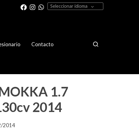
Seleccionar idioma
sionario
Contacto
 MOKKA 1.7
130cv 2014
12/2014