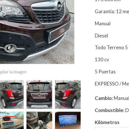
Garantía: 12 m
Manual
Diesel
Todo Terreno 5
130 cv
5 Puertas
pliar la imagen
EXPRESSO / Me
Cambio:
Manua
Combustible:
D
Kilómetros