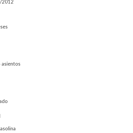
1/2012
eses
 asientos
zado
l
asolina