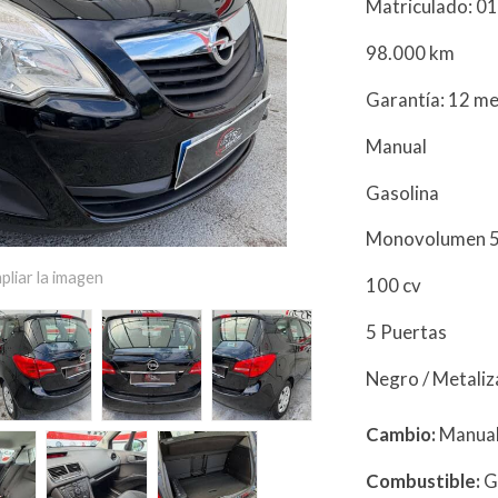
Matriculado: 0
98.000 km
Garantía: 12 m
Manual
Gasolina
Monovolumen 5
pliar la imagen
100 cv
5 Puertas
Negro / Metali
Cambio:
Manua
Combustible:
G