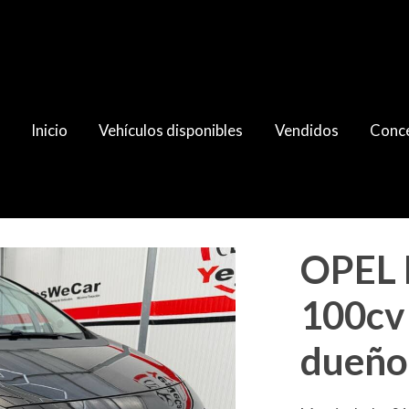
Inicio
Vehículos disponibles
Vendidos
Conce
Unico dueño (C)
OPEL 
100cv
dueño