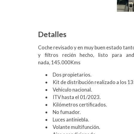
Detalles
Coche revisado y en muy buen estado tanto 
y filtros recién hecho, listo para a
nada, 145.000Kms
Dos propietarios.
Kit de distribución realizado a los 
Vehículo nacional.
ITV hasta el 01/2023.
Kilómetros certificados.
No fumador.
Luces antiniebla.
Volante multifunción.