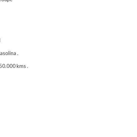
l
asolina
.
150.000 kms
.