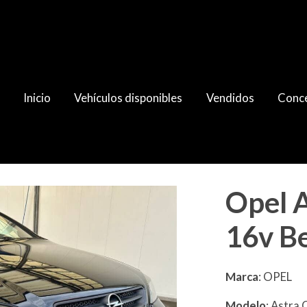
Inicio
Vehículos disponibles
Vendidos
Conce
rtone
Opel 
16v B
Marca
: OPEL
Modelo
: Astra