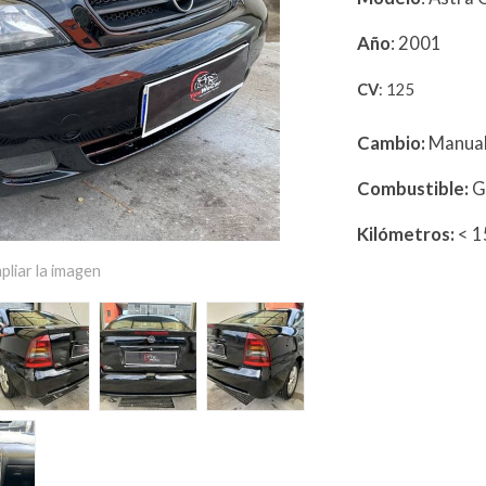
Año
: 2001
CV
: 125
Cambio:
Manua
Combustible:
G
Kilómetros:
< 
pliar la imagen