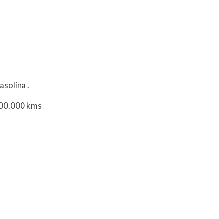
l
asolina
.
200.000 kms
.