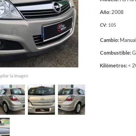
Año
: 2008
CV
: 105
Cambio:
Manua
Combustible:
G
Kilómetros:
< 
pliar la imagen