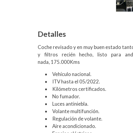
Detalles
Coche revisado y en muy buen estado tanto 
y filtros recién hecho, listo para a
nada, 175.000Kms
Vehículo nacional.
ITV hasta el 05/2022.
Kilómetros certificados.
No fumador.
Luces antiniebla.
Volante multifunción.
Regulación de volante.
Aire acondicionado.