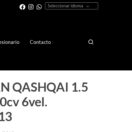
Seleccionar idioma
sionario
Contacto
N QASHQAI 1.5
0cv 6vel.
13