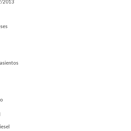
2/2013
eses
 asientos
do
l
iesel