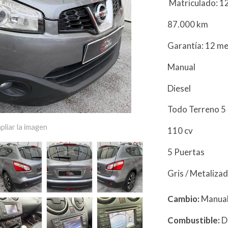
Matriculado: 1
87.000 km
Garantía: 12 m
Manual
Diesel
Todo Terreno 5
pliar la imagen
110 cv
5 Puertas
Gris / Metaliza
Cambio:
Manua
Combustible:
D