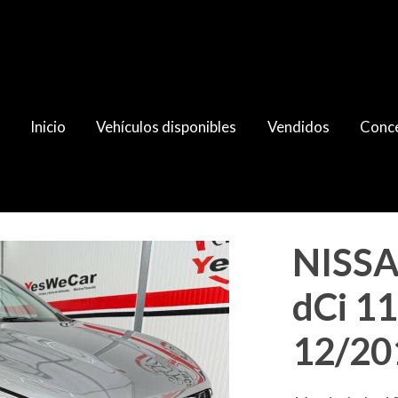
Inicio
Vehículos disponibles
Vendidos
Conce
v 6vel. 12/2013
NISSA
dCi 11
12/20