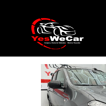
Catálogo
NISSAN QASHQAI 1.5 dCi 110c