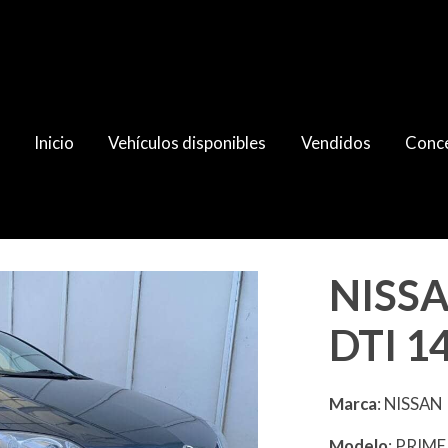
Inicio
Vehículos disponibles
Vendidos
Conce
0CV
NISSA
DTI 1
Marca
: NISSAN
Modelo
: PRIM