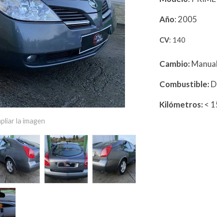
Año
: 2005
CV
: 140
Cambio:
Manua
Combustible:
D
Kilómetros:
< 
pliar la imagen