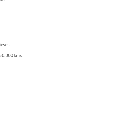
l
iesel
.
150.000 kms
.