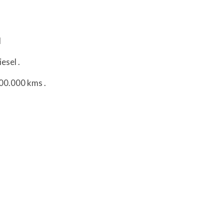
l
iesel
.
100.000 kms
.