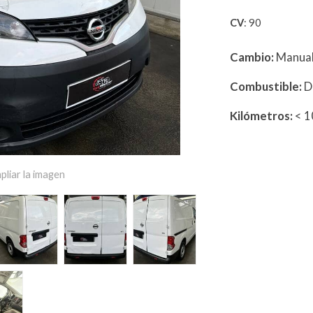
CV
: 90
Cambio:
Manua
Combustible:
D
Kilómetros:
< 
pliar la imagen