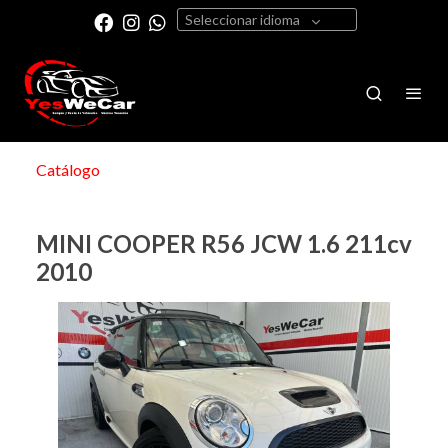
Seleccionar idioma
Catálogo
MINI COOPER R56 JCW 1.6 211cv
2010