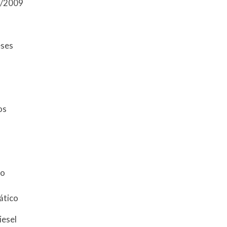
9/2009
eses
tos
do
ático
iesel