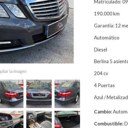
Matriculado: 0
190.000 km
Garantía: 12 m
Automático
Diesel
Berlina 5 asien
pliar la imagen
204 cv
4 Puertas
Azul / Metaliza
Cambio:
Autom
Combustible:
D