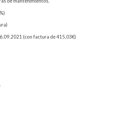
ras de mantenimientos.
5%)
ura)
.09.2021 (con factura de 415,03€)
s