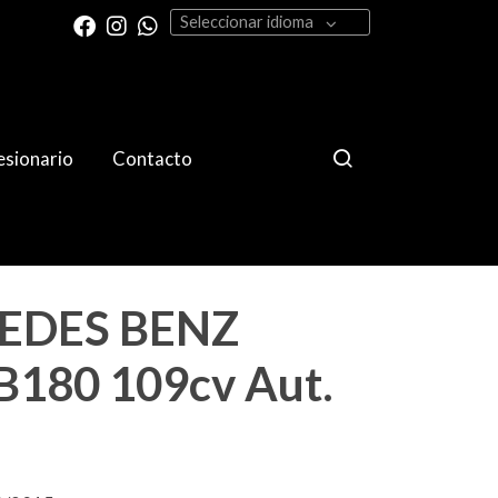
Seleccionar idioma
sionario
Contacto
EDES BENZ
 B180 109cv Aut.