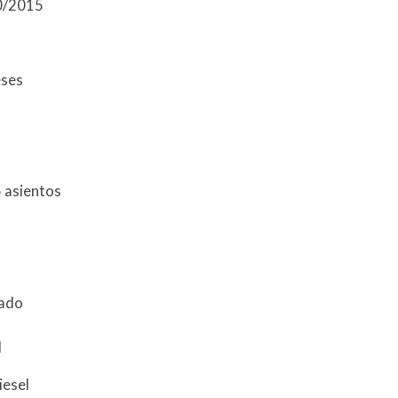
10/2015
eses
 asientos
zado
l
iesel