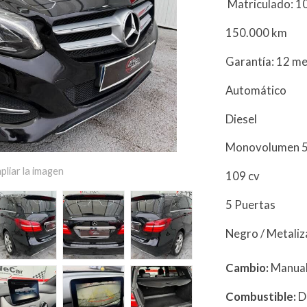
Matriculado: 
150.000 km
Garantía: 12 m
Automático
Diesel
Monovolumen 5
pliar la imagen
109 cv
5 Puertas
Negro / Metali
Cambio:
Manua
Combustible:
D