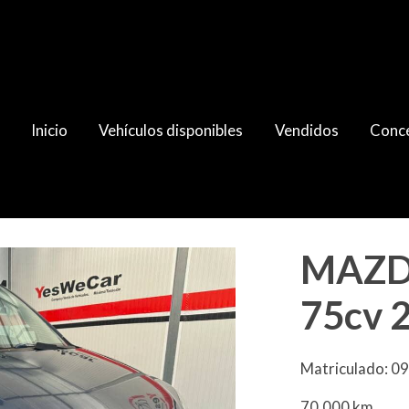
Inicio
Vehículos disponibles
Vendidos
Conce
5
MAZDA
75cv 
Matriculado: 0
70.000 km