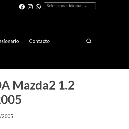
Seleccionar idioma
sionario
Contacto
 Mazda2 1.2
2005
9/2005