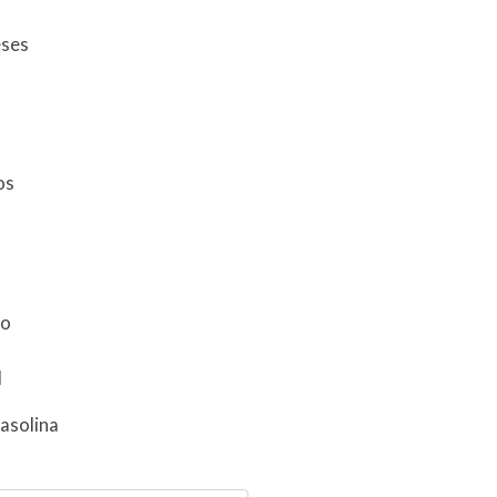
eses
tos
do
l
asolina