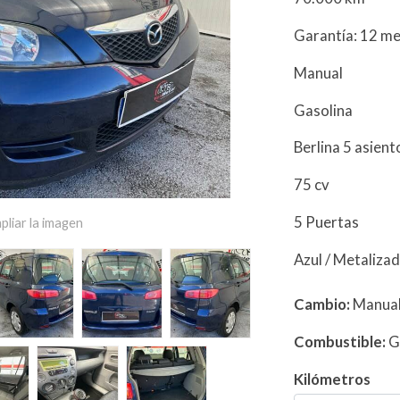
Garantía: 12 m
Manual
Gasolina
Berlina 5 asien
75 cv
5 Puertas
pliar la imagen
Azul / Metaliza
Cambio:
Manua
Combustible:
G
Kilómetros