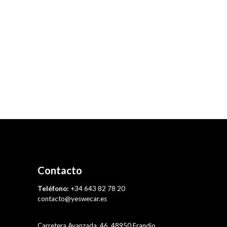
Contacto
Teléfono:
+34 643 82 78 20
contacto@yeswecar.es
Carretera Avanzada, 46, 48950 Erandio,