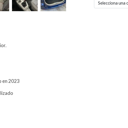
Selecciona una 
ior.
o en 2023
alizado