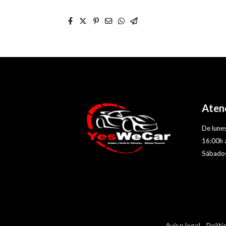
Atenc
De lunes
16:00h 
Sábados
Aviso legal
Políti