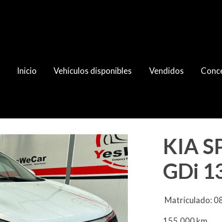
Inicio
Vehículos disponibles
Vendidos
Conce
v 2014
KIA S
GDi 1
Matriculado: 
155.000 km