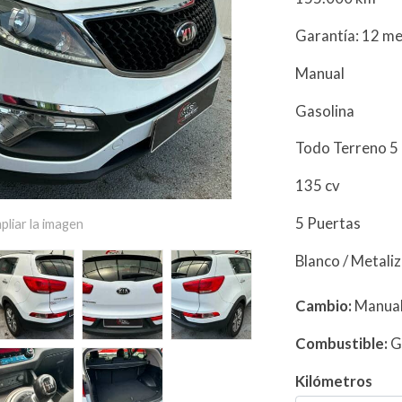
Garantía: 12 m
Manual
Gasolina
Todo Terreno 5
135 cv
5 Puertas
pliar la imagen
Blanco / Metali
Cambio:
Manua
Combustible:
G
Kilómetros