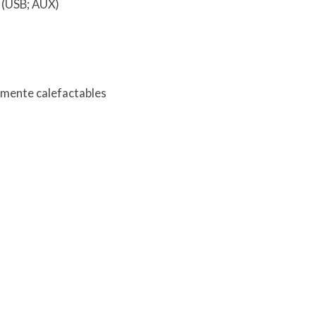
) (USB; AUX)
camente calefactables