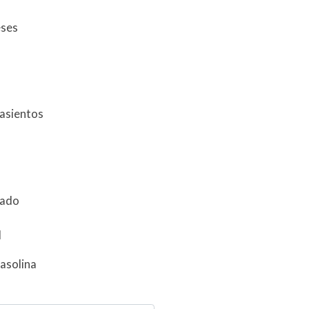
eses
 asientos
zado
l
asolina