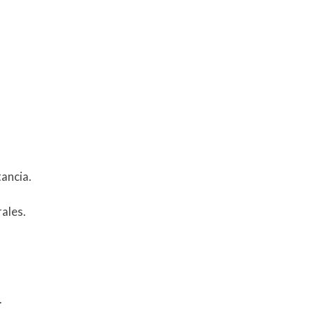
ancia.
rales.
.