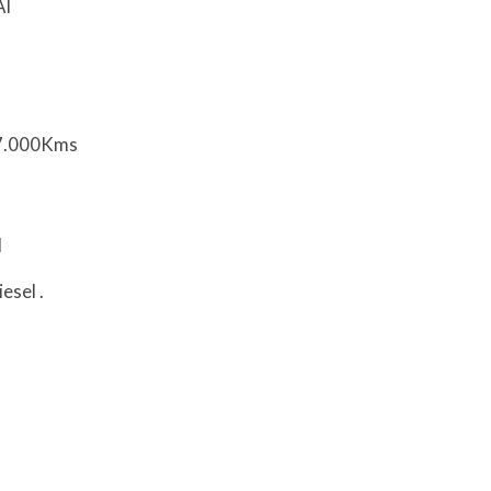
AI
97.000Kms
l
iesel
.