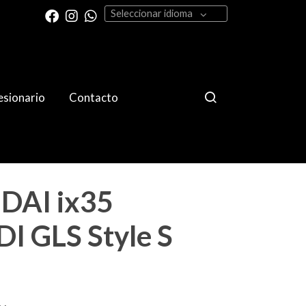
Seleccionar idioma
sionario
Contacto
AI ix35
I GLS Style S