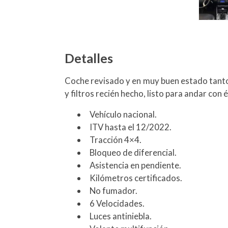
Detalles
Coche revisado y en muy buen estado tanto 
y filtros recién hecho, listo para andar con 
Vehículo nacional.
ITV hasta el 12/2022.
Tracción 4×4.
Bloqueo de diferencial.
Asistencia en pendiente.
Kilómetros certificados.
No fumador.
6 Velocidades.
Luces antiniebla.