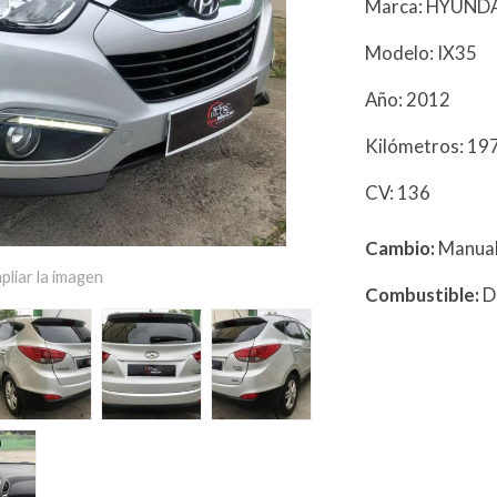
Marca: HYUND
Modelo: IX35
Año: 2012
Kilómetros: 1
CV: 136
Cambio:
Manua
pliar la imagen
Combustible:
D