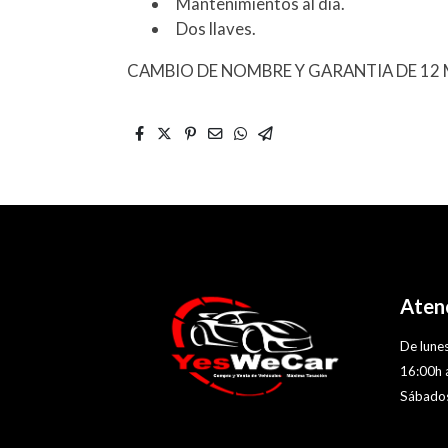
Mantenimientos al día.
Dos llaves.
CAMBIO DE NOMBRE Y GARANTIA DE 12 M
Atenc
De lunes
16:00h 
Sábados