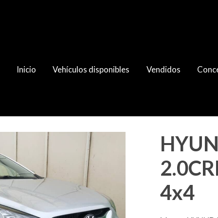
Inicio
Vehículos disponibles
Vendidos
Conce
yle S 4x4
HYUND
2.0CRD
4x4