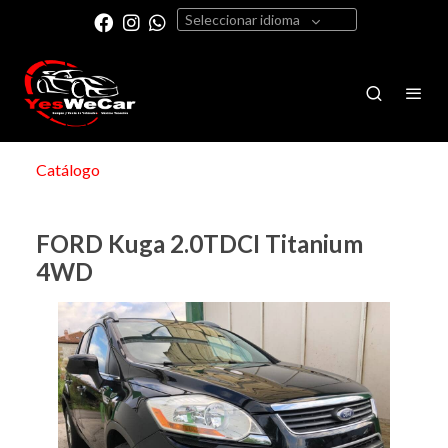
Seleccionar idioma
Catálogo
FORD Kuga 2.0TDCI Titanium
4WD