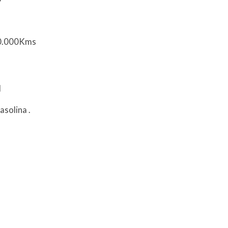
30.000Kms
l
asolina
.