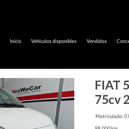
Inicio
Vehículos disponibles
Vendidos
Conce
09 (B)
FIAT 5
75cv 2
Matriculado: 
98.000 km