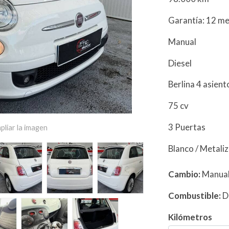
Garantía: 12 m
Manual
Diesel
Berlina 4 asien
75 cv
3 Puertas
pliar la imagen
Blanco / Metali
Cambio:
Manua
Combustible:
D
Kilómetros