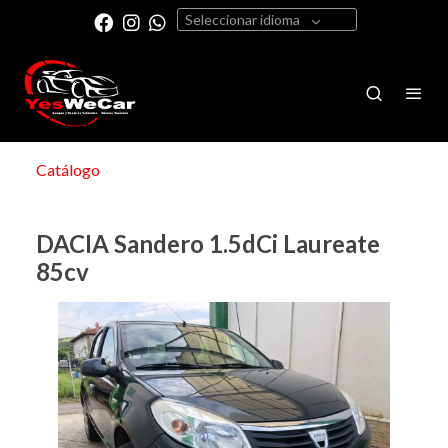
Seleccionar idioma
Catálogo
DACIA Sandero 1.5dCi Laureate
85cv