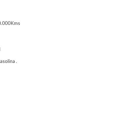
10.000Kms
l
asolina
.