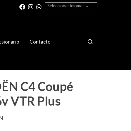
Seleccionar idioma
sionario
Contacto
ËN C4 Coupé
6v VTR Plus
ËN