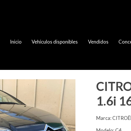
Inicio
Vehículos disponibles
Vendidos
Conce
TR Plus
CITRO
1.6i 1
Marca: CITRO
Modelo: C4