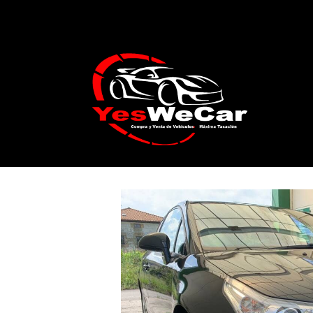
Catálogo
CITROËN C4 Coupé 1.6i 16v V