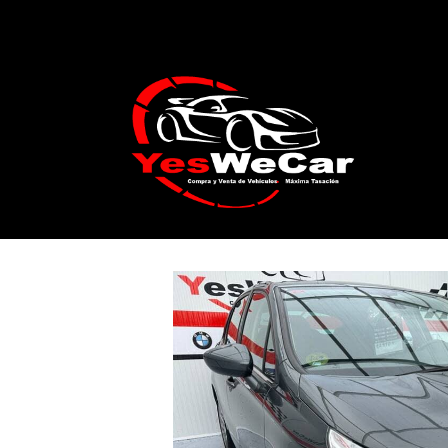
Catálogo
CITROËN C4 1.6 eHDi 115cv C