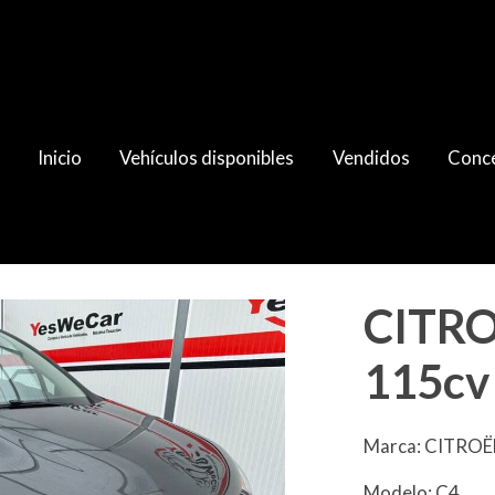
Inicio
Vehículos disponibles
Vendidos
Conce
ollection
CITRO
115cv 
Marca: CITRO
Modelo: C4