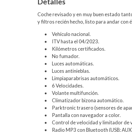
Detalles
Coche revisado y en muy buen estado tanto 
y filtros recién hecho, listo para andar con 
Vehículo nacional.
ITV hasta el 04/2023.
Kilómetros certificados.
No fumador.
Luces automáticas.
Luces antinieblas.
Limpiaparabrisas automáticos.
6 Velocidades.
Volante multifunción.
Climatizador bizona automático.
Parktronic trasero (sensores de apa
Pantalla con navegador a color.
Control de velocidad y limitador de 
Radio MP3 con Bluetooth (USB; AUX