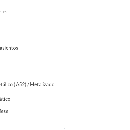
eses
 asientos
tálico ( A52) / Metalizado
ático
iesel