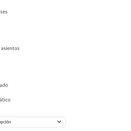
eses
 asientos
zado
ático
opción