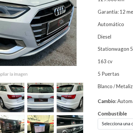
Garantía: 12 m
Automático
Diesel
Stationwagon 5
163 cv
5 Puertas
pliar la imagen
Blanco / Metali
Cambio:
Autom
Combustible
Selecciona una 