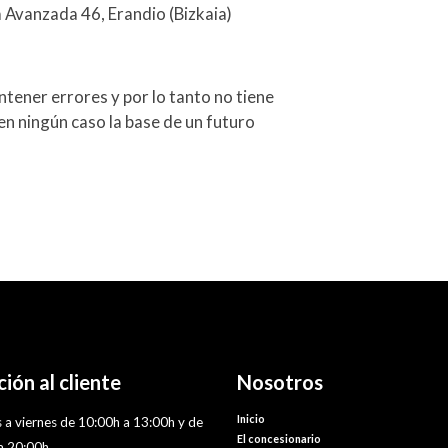
a Avanzada 46, Erandio (Bizkaia)
tener errores y por lo tanto no tiene
en ningún caso la base de un futuro
ión al cliente
Nosotros
Inicio
 a viernes de 10:00h a 13:00h y de
El concesionario
a 20:00h